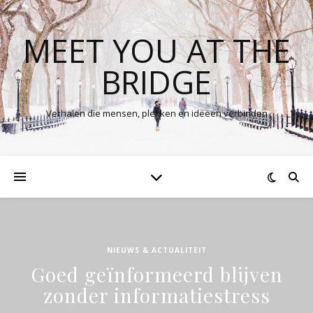
MEET YOU AT THE
BRIDGE
Verhalen die mensen, plekken en ideeën verbinden
NIEUWS & ACTUALITEIT
Goed geïnformeerd blijven
zonder informatiestress