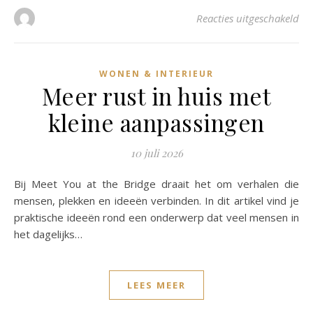
voo
Reacties uitgeschakeld
WONEN & INTERIEUR
Meer rust in huis met
kleine aanpassingen
10 juli 2026
Bij Meet You at the Bridge draait het om verhalen die
mensen, plekken en ideeën verbinden. In dit artikel vind je
praktische ideeën rond een onderwerp dat veel mensen in
het dagelijks…
LEES MEER