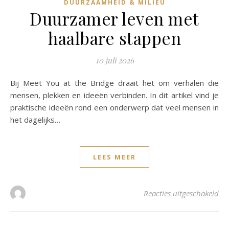
DUURZAAMHEID & MILIEU
Duurzamer leven met
haalbare stappen
10 juli 2026
Bij Meet You at the Bridge draait het om verhalen die
mensen, plekken en ideeën verbinden. In dit artikel vind je
praktische ideeën rond een onderwerp dat veel mensen in
het dagelijks…
LEES MEER
vo
Reacties uitgeschakeld