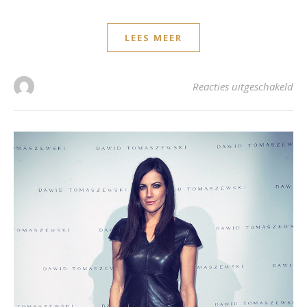
LEES MEER
voo
Reacties uitgeschakeld